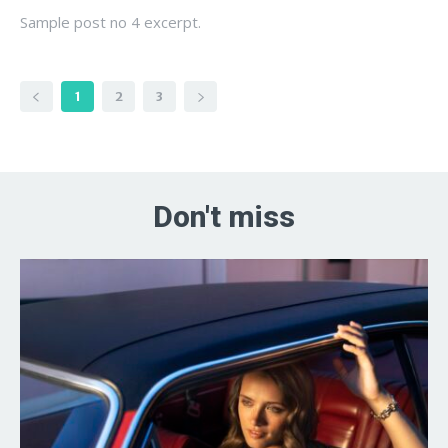
Sample post no 4 excerpt.
1
2
3
Don't miss