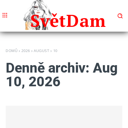
Svět
Dam
DOMŮ
2026
AUGUST
10
Denně archiv: Aug
10, 2026