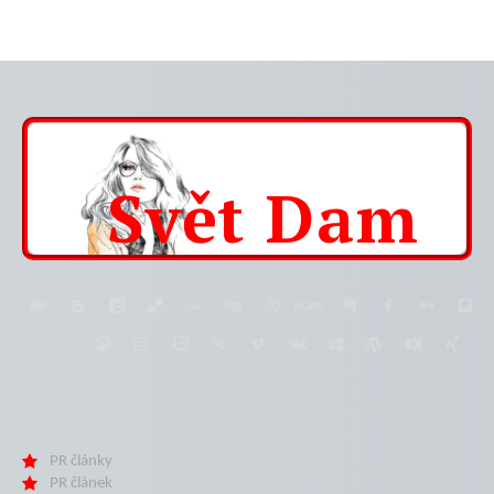
Svět
Dam
PR články
PR článek