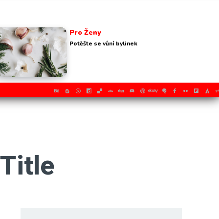
Pro Ženy
Potěšte se vůní bylinek
Title