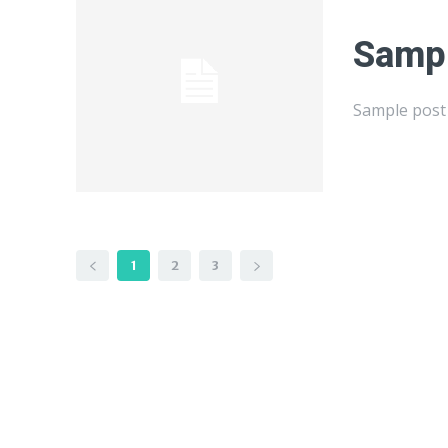
Sampl
Sample post 
1
2
3