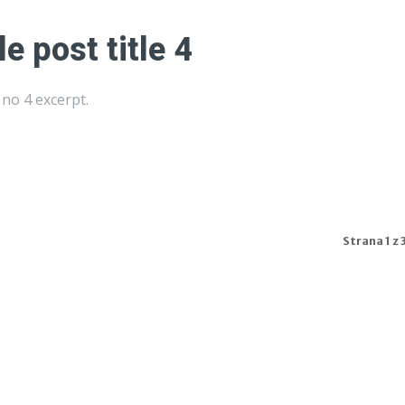
e post title 4
no 4 excerpt.
Strana 1 z 