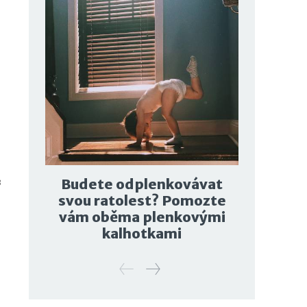
Budete odplenkovávat
3
svou ratolest? Pomozte
vám oběma plenkovými
kalhotkami