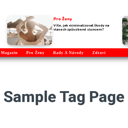
Pro Ženy
Víte, jak minimalizovat škody na
vlasech způsobené sluncem?
Magazín
Pro Ženy
Rady A Návody
Zdraví
:
Sample Tag Page 