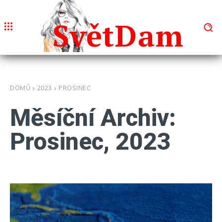
Svět
Dam
DOMŮ
2023
PROSINEC
Měsíční Archiv:
Prosinec, 2023