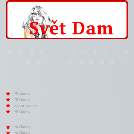
Svět
Dam
PR články
PR článek
seo pr články
PR články
PR články
PR článek