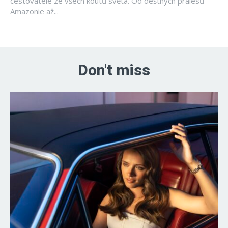
cestovatele ze všech koutů světa. Od deštných pralesů
Amazonie až...
Don't miss