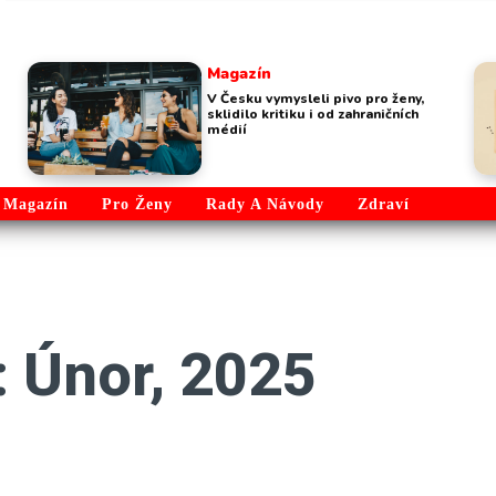
Magazín
V Česku vymysleli pivo pro ženy,
sklidilo kritiku i od zahraničních
médií
Magazín
Pro Ženy
Rady A Návody
Zdraví
: Únor, 2025