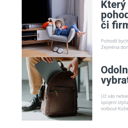
Který
pohod
či fi
Pohodlí bych
Zejména doma
Odoln
vybra
Už vás nebav
spojení styl
volbou!