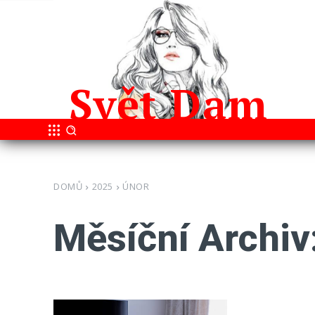
Svět
Dam
DOMŮ
2025
ÚNOR
Měsíční Archiv