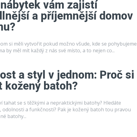
 nábytek vám zajistí
lnější a příjemnější domov
rmu?
om si měli vytvořit pokud možno všude, kde se pohybujeme
 by měl mít každý z nás své místo, a to nejen co...
ost a styl v jednom: Proč si
t kožený batoh?
í tahat se s těžkými a nepraktickými batohy? Hledáte
u, odolnosti a funkčnosti? Pak je kožený batoh tou pravou
 Kožené batohy...