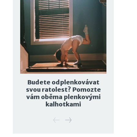
Budete odplenkovávat
svou ratolest? Pomozte
vám oběma plenkovými
kalhotkami