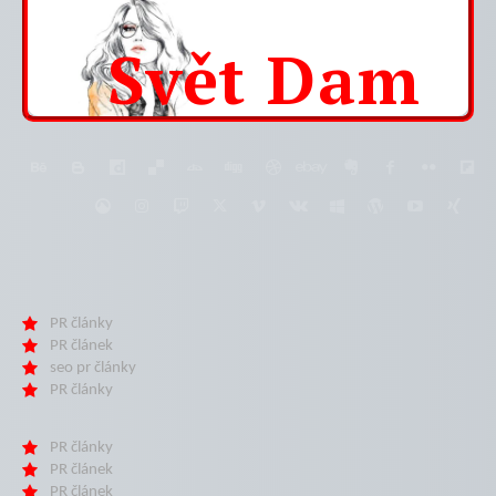
Svět
Dam
PR články
PR článek
seo pr články
PR články
PR články
PR článek
PR článek