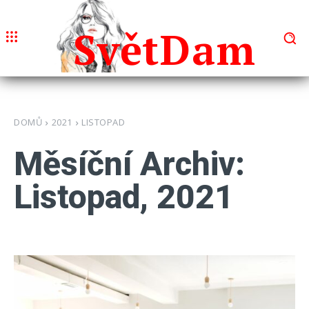
Svět
Dam
DOMŮ
2021
LISTOPAD
Měsíční Archiv:
Listopad, 2021