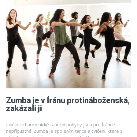
Zumba je v Íránu protináboženská,
zakázali ji
Jakékoliv harmonické taneční pohyby jsou pro Íránce
nepřípustné. Zumba je spojením tance a cvičení, které si