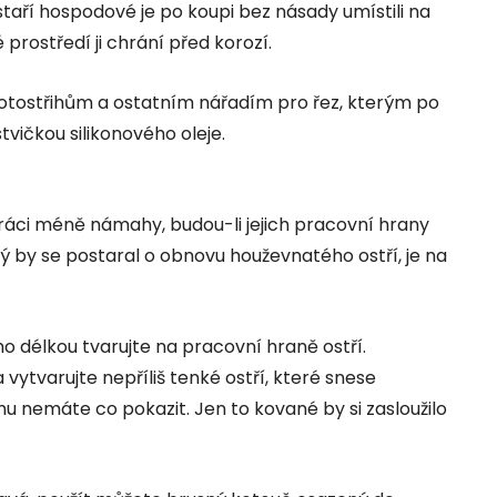
staří hospodové je po koupi bez násady umístili na
 prostředí ji chrání před korozí.
lotostřihům a ostatním nářadím pro řez, kterým po
tvičkou silikonového oleje.
práci méně námahy, budou-li jejich pracovní hrany
erý by se postaral o obnovu houževnatého ostří, je na
o délkou tvarujte na pracovní hraně ostří.
ytvarujte nepříliš tenké ostří, které snese
u nemáte co pokazit. Jen to kované by si zasloužilo