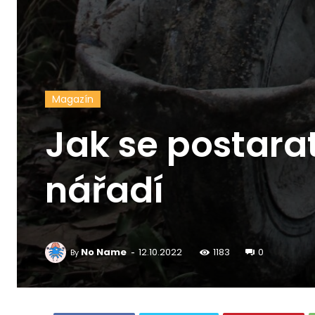
Magazín
Jak se postara
nářadí
-
No Name
12.10.2022
1183
0
By