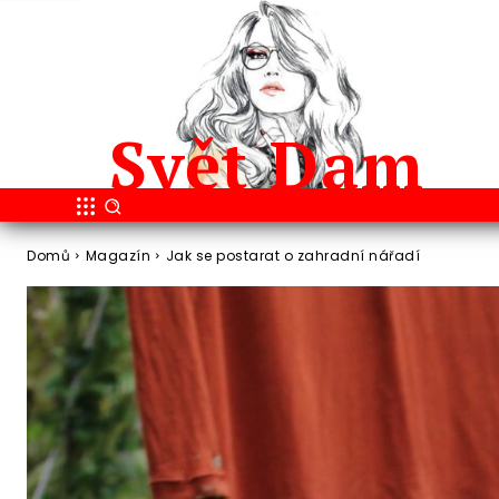
Svět
Dam
Domů
Magazín
Jak se postarat o zahradní nářadí