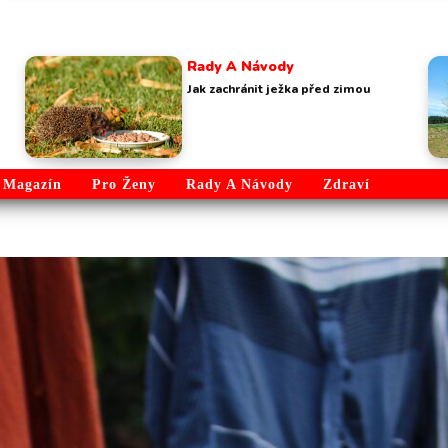
Rady A Návody
Jak zachránit ježka před zimou
Magazín
Pro Ženy
Rady A Návody
Zdraví