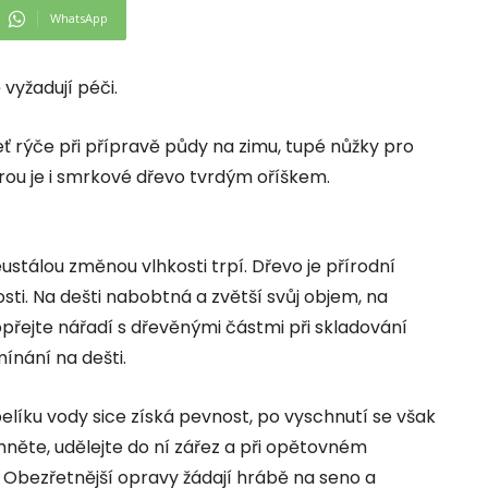
WhatsApp
 vyžadují péči.
eť rýče při přípravě půdy na zimu, tupé nůžky pro
erou je i smrkové dřevo tvrdým oříškem.
stálou změnou vlhkosti trpí. Dřevo je přírodní
osti. Na dešti nabobtná a zvětší svůj objem, na
opřejte nářadí s dřevěnými částmi při skladování
ínání na dešti.
íku vody sice získá pevnost, po vyschnutí se však
hněte, udělejte do ní zářez a při opětovném
. Obezřetnější opravy žádají hrábě na seno a