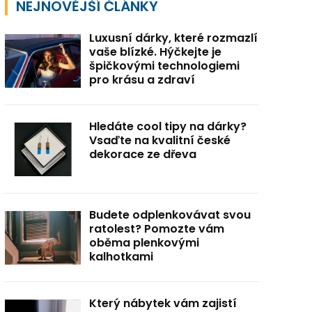
NEJNOVĚJŠÍ ČLÁNKY
Luxusní dárky, které rozmazlí
vaše blízké. Hýčkejte je
špičkovými technologiemi
pro krásu a zdraví
Hledáte cool tipy na dárky?
Vsaďte na kvalitní české
dekorace ze dřeva
Budete odplenkovávat svou
ratolest? Pomozte vám
oběma plenkovými
kalhotkami
Který nábytek vám zajistí