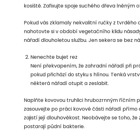
kosiště. Zafixujte spoje suchého dřeva lněným ol
Pokud vás zklamaly nekvalitní ručky z tvrdého dř
nahotovte si v období vegetačního klidu násady 
nářadí dlouholetou službu. Jen sekera se bez n
Nenechte bujet rez
Není překvapením, že zahradní nářadí při p
pokud přichází do styku s hlínou. Tenká vrst
některá nářadí otupit a zeslabit.
Naplňte kovovou truhlici hrubozrnným říčním p
zasouvejte po práci kovové části nářadí přímo 
zajistí její dlouhověkost. Neobávejte se toho, ž
postarají půdní bakterie.