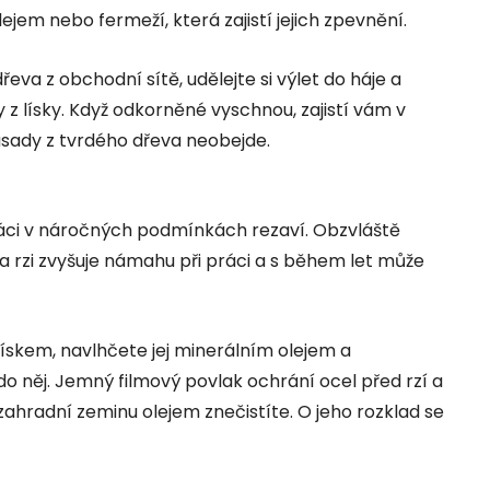
ejem nebo fermeží, která zajistí jejich zpevnění.
eva z obchodní sítě, udělejte si výlet do háje a
z lísky. Když odkorněné vyschnou, zajistí vám v
ásady z tvrdého dřeva neobejde.
ráci v náročných podmínkách rezaví. Obzvláště
va rzi zvyšuje námahu při práci a s během let může
ískem, navlhčete jej minerálním olejem a
do něj. Jemný filmový povlak ochrání ocel před rzí a
e zahradní zeminu olejem znečistíte. O jeho rozklad se