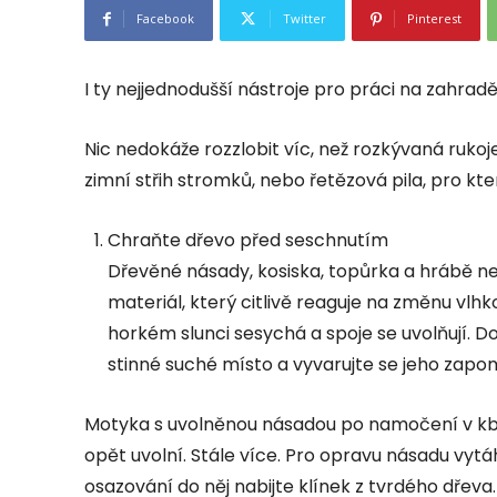
Facebook
Twitter
Pinterest
I ty nejjednodušší nástroje pro práci na zahradě
Nic nedokáže rozzlobit víc, než rozkývaná rukoj
zimní střih stromků, nebo řetězová pila, pro kt
Chraňte dřevo před seschnutím
Dřevěné násady, kosiska, topůrka a hrábě neu
materiál, který citlivě reaguje na změnu vlhk
horkém slunci sesychá a spoje se uvolňují. D
stinné suché místo a vyvarujte se jeho zapom
Motyka s uvolněnou násadou po namočení v kbel
opět uvolní. Stále více. Pro opravu násadu vytá
osazování do něj nabijte klínek z tvrdého dřeva