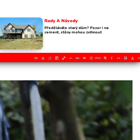
Rady A Návody
Předěláváte starý dům? Pozor i na
cement, stěny mohou zvlhnout