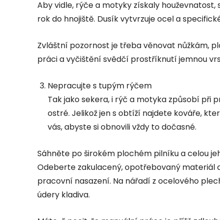
Aby vidle, rýče a motyky získaly houževnatost, 
rok do hnojiště. Dusík vytvrzuje ocel a specifické
Zvláštní pozornost je třeba věnovat nůžkám, p
práci a vyčištění svědčí prostříknutí jemnou vrs
Nepracujte s tupým rýčem
Tak jako sekera, i rýč a motyka způsobí při 
ostré. Jelikož jen s obtíží najdete kováře, kt
vás, abyste si obnovili vždy to dočasné.
Sáhněte po širokém plochém pilníku a celou jeh
Odeberte zakulacený, opotřebovaný materiál a v
pracovní nasazení. Na nářadí z ocelového plech
údery kladiva.