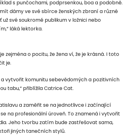
íklad s punčochami, podprsenkou, boa a podobně.
 mít dámy ve své sbírce ženských zbraní a různé
 už své soukromé publikum v ložnici nebo
m,“ láká lektorka.
zejména o pocitu, že žena ví, že je krásná. I toto
t je.
 a vytvořit komunitu sebevědomých a pozitivních
ou tabu,“ přiblížila Catrice Cat.
tislavu a zaměřit se na jednotlivce i začínající
e na profesionální úroveň. To znamená i vytvořit
dia. Jeho tvorbu zatím bude zastřešovat sama,
oři jiných tanečních stylů.