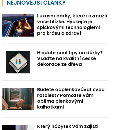
NEJNOVĚJŠÍ ČLÁNKY
Luxusní dárky, které rozmazlí
vaše blízké. Hýčkejte je
špičkovými technologiemi
pro krásu a zdraví
Hledáte cool tipy na dárky?
Vsaďte na kvalitní české
dekorace ze dřeva
Budete odplenkovávat svou
ratolest? Pomozte vám
oběma plenkovými
kalhotkami
Který nábytek vám zajistí