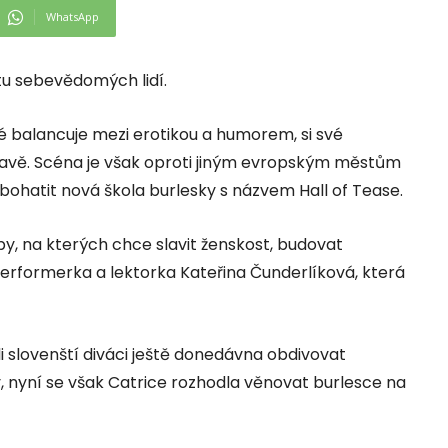
WhatsApp
tu sebevědomých lidí.
é balancuje mezi erotikou a humorem, si své
slavě. Scéna je však oproti jiným evropským městům
bohatit nová škola burlesky s názvem Hall of Tease.
opy, na kterých chce slavit ženskost, budovat
 performerka a lektorka Kateřina Čunderlíková, která
i slovenští diváci ještě donedávna obdivovat
 nyní se však Catrice rozhodla věnovat burlesce na