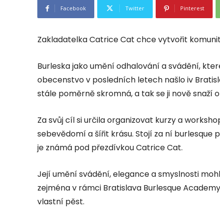
Facebook
Twitter
Pinterest
Zakladatelka Catrice Cat chce vytvořit komuni
Burleska jako umění odhalování a svádění, kter
obecenstvo v posledních letech našlo iv Brati
stále poměrně skromná, a tak se ji nově snaží o
Za svůj cíl si určila organizovat kurzy a worksh
sebevědomí a šířit krásu. Stojí za ní burlesque
je známá pod přezdívkou Catrice Cat.
Její umění svádění, elegance a smyslnosti mohl
zejména v rámci Bratislava Burlesque Academy,
vlastní pěst.