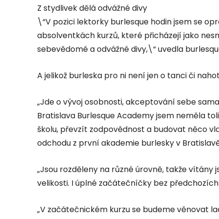
Z stydlivek dělá odvážné divy
\“V pozici lektorky burlesque hodin jsem se op
absolventkách kurzů, které přicházejí jako nesm
sebevědomé a odvážné divy,\“ uvedla burlesqu
A jelikož burleska pro ni není jen o tanci či naho
„Jde o vývoj osobnosti, akceptování sebe sama a
Bratislava Burlesque Academy jsem neměla tolik
školu, převzít zodpovědnost a budovat něco vla
odchodu z první akademie burlesky v Bratislavě
„Jsou rozděleny na různé úrovně, takže vítány 
velikosti. I úplné začátečníčky bez předchozích
„V začátečnickém kurzu se budeme věnovat ladn