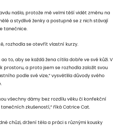
ravdu našla, protože mě velmi těší vidět změnu na
ělé a stydlivé ženky a postupně se z nich stávají
e tanečnice.
tě, rozhodla se otevřít vlastní kurzy.
o to, aby se každá žena cítila dobře ve své kůži. V
 prostoru, a proto jsem se rozhodla založit svou
stního podle své vize,“ vysvětlila důvody svého
.
jsou všechny dámy bez rozdílu věku či konfekční
 tanečních zkušeností,“ říká Catrice Cat.
é chůzi, držení těla a práci s různými kousky