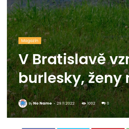
Magazín
V Bratislavě vz
burlesky, ženy
-
No Name
29.11.2022
1002
0
By