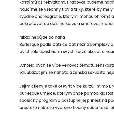
kostýmů as rekvizitami. Pracovat budeme např
Naučíme se všechny tipy a triky, které by měly
svůdné choreografie, kterými mohou ohromit ať
pokračovat do dalšího kurzu a směřovat k pódií
Nikdo nepůjde do naha
Burlesque podle Catrice Cat nezná komplexy o je 
by chtěla účastnicím svých kurzů ukázat a nauči
„Chtěla bych se více věnovat tématu ženskosti
lidí, ukázat jim, že nahota a ženská sexualita nejs
Jejím cílem je také otevřít více kurzů i mimo Bra
burlesque umělce, kterým chce pomoci dostat s
společný program a postupně jej přinést na pó
přestože některé vybrané hodiny odučí také lekt