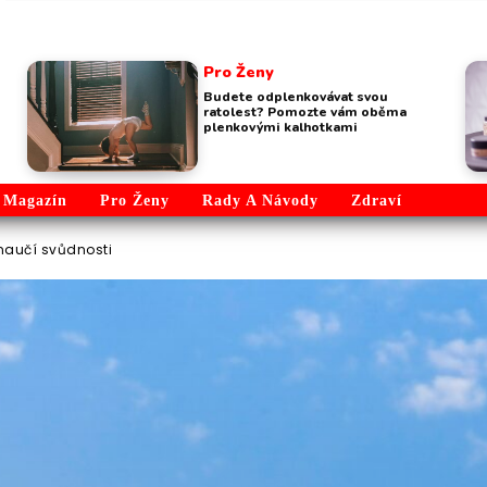
Pro Ženy
Budete odplenkovávat svou
ratolest? Pomozte vám oběma
plenkovými kalhotkami
Magazín
Pro Ženy
Rady A Návody
Zdraví
 naučí svůdnosti