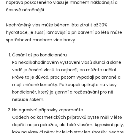
náprava poškozeného vlasu je mnohem nákladnější a
časově náročnější.
Nechráněný vlas může během léta ztratit až 30%
hydratace, je sušší, lámavější a při barvení po létě může
spotřebovat mnohem více barvy.
Česání až po kondicionéru
Po několikahodinovém vystavení vlasů slunci a slané
vodě je česání vlasů to nejhorší, co můžete udělat.
Právě to je důvod, proč potom vypadají polámané a
mají zničené konečky. Po koupeli aplikujte na vlasy
kondicionér, který je zjemní a rozčesávání pro ně
nebude šokem.
Na agresivní přípravky zapomeňte
Oddech od kosmetických přípravků byste měli v létě
dopřát nejen pokožce, ale také vlasům. Agresivní gely,
laky na vlasy či pěny by jejich stav jen zhoršily. Nechte