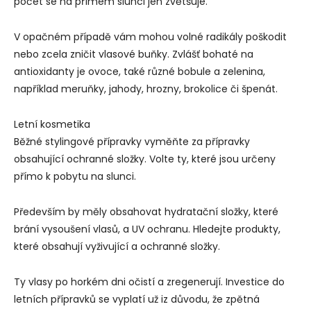
počet se na přímém slunci jen zvětšuje.
V opačném případě vám mohou volné radikály poškodit
nebo zcela zničit vlasové buňky. Zvlášť bohaté na
antioxidanty je ovoce, také různé bobule a zelenina,
například meruňky, jahody, hrozny, brokolice či špenát.
Letní kosmetika
Běžné stylingové přípravky vyměňte za přípravky
obsahující ochranné složky. Volte ty, které jsou určeny
přímo k pobytu na slunci.
Především by měly obsahovat hydratační složky, které
brání vysoušení vlasů, a UV ochranu. Hledejte produkty,
které obsahují vyživující a ochranné složky.
Ty vlasy po horkém dni očistí a zregenerují. Investice do
letních přípravků se vyplatí už iz důvodu, že zpětná