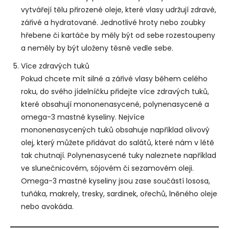
vytvářejí tělu přirozené oleje, které vlasy udržují zdravé,
zářivé a hydratované. Jednotlivé hroty nebo zoubky
hřebene či kartáče by měly být od sebe rozestoupeny
a neměly by být uloženy těsně vedle sebe.
Více zdravých tuků
Pokud chcete mít silné a zářivé vlasy během celého
roku, do svého jídelníčku přidejte více zdravých tuků,
které obsahují mononenasycené, polynenasycené a
omega-3 mastné kyseliny. Nejvíce
mononenasycených tuků obsahuje například olivový
olej, který můžete přidávat do salátů, které nám v létě
tak chutnají. Polynenasycené tuky naleznete například
ve slunečnicovém, sójovém či sezamovém oleji.
Omega-3 mastné kyseliny jsou zase součástí lososa,
tuňáka, makrely, tresky, sardinek, ořechů, lněného oleje
nebo avokáda.