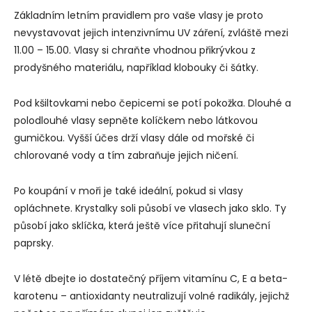
Základním letním pravidlem pro vaše vlasy je proto
nevystavovat jejich intenzivnímu UV záření, zvláště mezi
11.00 – 15.00. Vlasy si chraňte vhodnou přikrývkou z
prodyšného materiálu, například klobouky či šátky.
Pod kšiltovkami nebo čepicemi se potí pokožka. Dlouhé a
polodlouhé vlasy sepněte kolíčkem nebo látkovou
gumičkou. Vyšší účes drží vlasy dále od mořské či
chlorované vody a tím zabraňuje jejich ničení.
Po koupání v moři je také ideální, pokud si vlasy
opláchnete. Krystalky soli působí ve vlasech jako sklo. Ty
působí jako sklíčka, která ještě více přitahují sluneční
paprsky.
V létě dbejte io dostatečný příjem vitamínu C, E a beta-
karotenu – antioxidanty neutralizují volné radikály, jejichž