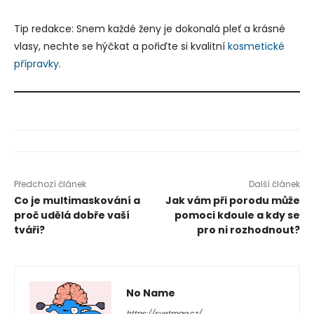
Tip redakce: Snem každé ženy je dokonalá pleť a krásné
vlasy, nechte se hýčkat a pořiďte si kvalitní
kosmetické
přípravky
.
Předchozí článek
Další článek
Co je multimaskování a
Jak vám při porodu může
proč udělá dobře vaší
pomoci kdoule a kdy se
tváři?
pro ni rozhodnout?
No Name
https://svetmag.cz/