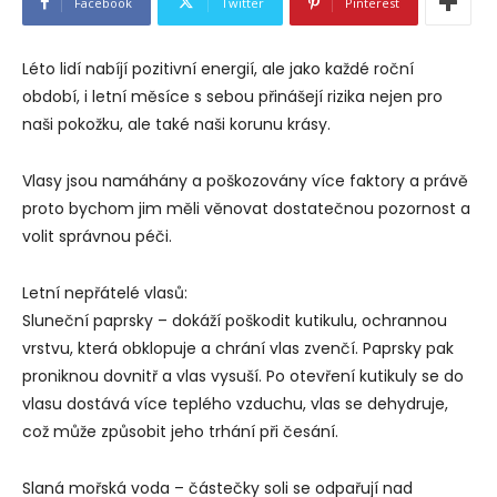
Facebook
Twitter
Pinterest
Léto lidí nabíjí pozitivní energií, ale jako každé roční
období, i letní měsíce s sebou přinášejí rizika nejen pro
naši pokožku, ale také naši korunu krásy.
Vlasy jsou namáhány a poškozovány více faktory a právě
proto bychom jim měli věnovat dostatečnou pozornost a
volit správnou péči.
Letní nepřátelé vlasů:
Sluneční paprsky – dokáží poškodit kutikulu, ochrannou
vrstvu, která obklopuje a chrání vlas zvenčí. Paprsky pak
proniknou dovnitř a vlas vysuší. Po otevření kutikuly se do
vlasu dostává více teplého vzduchu, vlas se dehydruje,
což může způsobit jeho trhání při česání.
Slaná mořská voda – částečky soli se odpařují nad