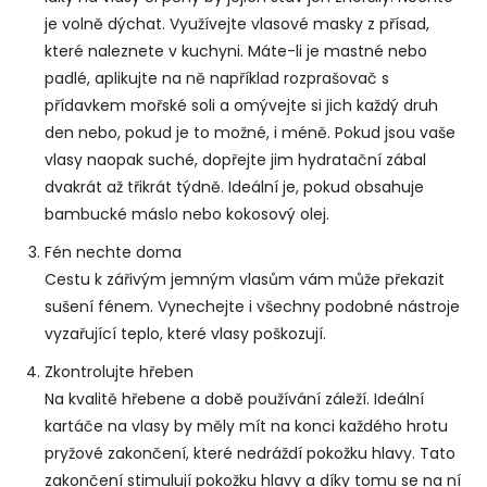
je volně dýchat. Využívejte vlasové masky z přísad,
které naleznete v kuchyni. Máte-li je mastné nebo
padlé, aplikujte na ně například rozprašovač s
přídavkem mořské soli a omývejte si jich každý druh
den nebo, pokud je to možné, i méně. Pokud jsou vaše
vlasy naopak suché, dopřejte jim hydratační zábal
dvakrát až třikrát týdně. Ideální je, pokud obsahuje
bambucké máslo nebo kokosový olej.
Fén nechte doma
Cestu k zářivým jemným vlasům vám může překazit
sušení fénem. Vynechejte i všechny podobné nástroje
vyzařující teplo, které vlasy poškozují.
Zkontrolujte hřeben
Na kvalitě hřebene a době používání záleží. Ideální
kartáče na vlasy by měly mít na konci každého hrotu
pryžové zakončení, které nedráždí pokožku hlavy. Tato
zakončení stimulují pokožku hlavy a díky tomu se na ní