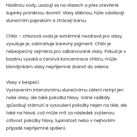
hladinou vody, usazují se na vlasech a přes otevřené
šupinky proniknou dovnitř. Vlasy slábnou, hůře odolávají
slunečním paprskům a ztrácejí barvu.
Chlór – chlorová voda je extrémně nezdravá pro vlasy,
vysušuje je, odstraňuje barevný pigment. Chlór je
nebezpečný zejména pro odbarvované vlasy. Pokud je v
bazénu vysoká a čerstvá koncentrace chlóru, může
blondýnkám vlasy nepříjemně zbarvit do zelena.
Vlasy v bezpečí
Vystavením intenzivnímu slunečnímu záření netrpí jen
naše vlasy, ale také pokožka hlavy. Volné radikály
způsobují stárnutí a vysoušení pokožky nejen na těle, ale
také na hlavě, což může mít za následek zvýšenou
citlivost pokožky hlavy, lupinatost nebo v nejhorším
případě nepříjemné spálení.