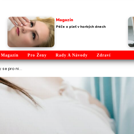
Magazín
Péče o pleť v horkých dnech
Magazín
Pro Ženy
Rady A Návody
Zdraví
e pro ni...