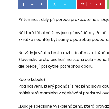
Facebook
Twitter
Pinterest
Přítomnost duly při porodu prokazatelně snižuj
Některé těhotné ženy jsou přesvědčeny, že při p
zkrátka nechtějí být samy a potřebují podporu.
Ne vždy je však s tímto rozhodnutím ztotožněna 
Slovensku proto přichází na scénu dula – žena, 
ale přece jí poskytne potřebnou oporu.
Kdo je kdoule?
Pod názvem, který pochází z řeckého slova doul
málokterá maminka v očekávání představí ov
„Dula je speciálně vyškolená žena, která prová