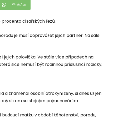
WhatsApp
e procento císařských řezů.
orodu je musí doprovázet jejich partner. Na sále
i jejich polovička. Ve stále více případech na
která sice nemusí být rodinnou příslušnicí rodičky,
a a znamenal osobní otrokyni ženy, si dnes už jen
ocný strom se stejným pojmenováním.
zí budoucí matku v období těhotenství, porodu,