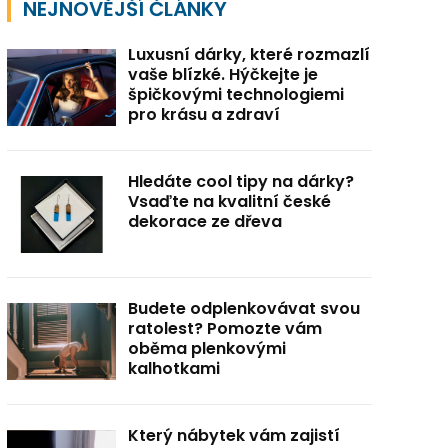
NEJNOVĚJŠÍ ČLÁNKY
Luxusní dárky, které rozmazlí
vaše blízké. Hýčkejte je
špičkovými technologiemi
pro krásu a zdraví
Hledáte cool tipy na dárky?
Vsaďte na kvalitní české
dekorace ze dřeva
Budete odplenkovávat svou
ratolest? Pomozte vám
oběma plenkovými
kalhotkami
Který nábytek vám zajistí