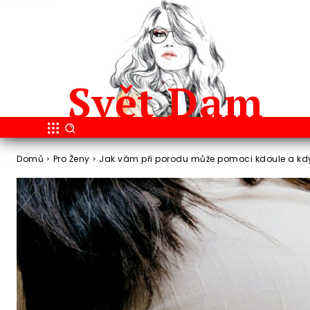
Svět
Dam
Domů
Pro Ženy
Jak vám při porodu může pomoci kdoule a kdy s