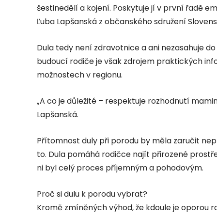
šestinedělí a kojení. Poskytuje jí v první řadě 
Ľuba Lapšanská z občanského sdružení Slovenské
Dula tedy není zdravotnice a ani nezasahuje d
budoucí rodiče je však zdrojem praktických in
možnostech v regionu.
„A co je důležité – respektuje rozhodnutí mami
Lapšanská.
Přítomnost duly při porodu by měla zaručit nep
to. Dula pomáhá rodičce najít přirozené prostř
ni byl celý proces příjemným a pohodovým.
Proč si dulu k porodu vybrat?
Kromě zmíněných výhod, že kdoule je oporou ro