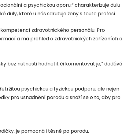
emocionální a psychickou oporu,” charakterizuje dulu
 duly, které u nás sdružuje ženy s touto profesí.
o kompetencí zdravotnického personálu. Pro
formací a má přehled o zdravotnických zařízeních a
nky bez nutnosti hodnotit či komentovat je,“ dodává
řetržitou psychickou a fyzickou podporu, ale nejen
edky pro usnadnění porodu a snaží se o to, aby pro
dičky, je pomocná i těsně po porodu.