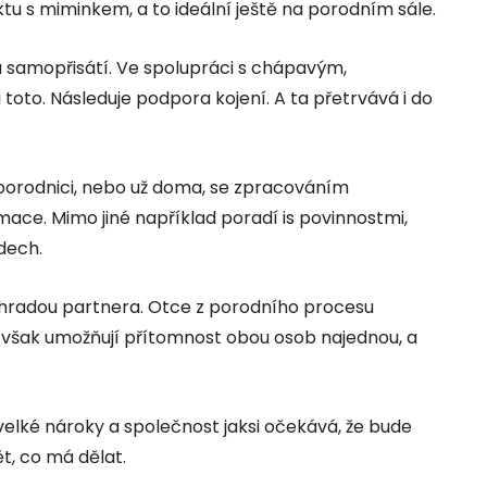
tu s miminkem, a to ideální ještě na porodním sále.
a samopřisátí. Ve spolupráci s chápavým,
oto. Následuje podpora kojení. A ta přetrvává i do
porodnici, nebo už doma, se zpracováním
rmace. Mimo jiné například poradí is povinnostmi,
dech.
 náhradou partnera. Otce z porodního procesu
 však umožňují přítomnost obou osob najednou, a
elké nároky a společnost jaksi očekává, že bude
, co má dělat.