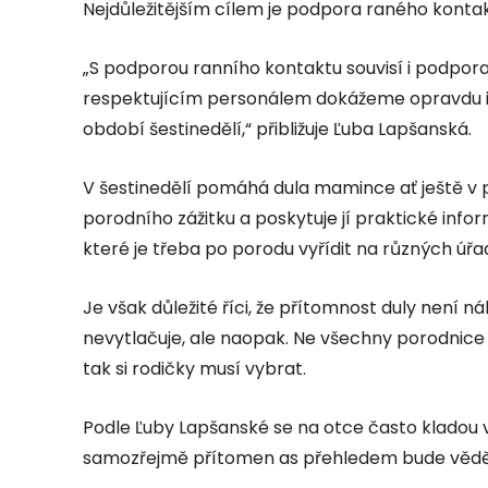
Nejdůležitějším cílem je podpora raného kontak
„S podporou ranního kontaktu souvisí i podpor
respektujícím personálem dokážeme opravdu i t
období šestinedělí,“ přibližuje Ľuba Lapšanská.
V šestinedělí pomáhá dula mamince ať ještě v 
porodního zážitku a poskytuje jí praktické info
které je třeba po porodu vyřídit na různých úřa
Je však důležité říci, že přítomnost duly není
nevytlačuje, ale naopak. Ne všechny porodnice
tak si rodičky musí vybrat.
Podle Ľuby Lapšanské se na otce často kladou v
samozřejmě přítomen as přehledem bude vědět