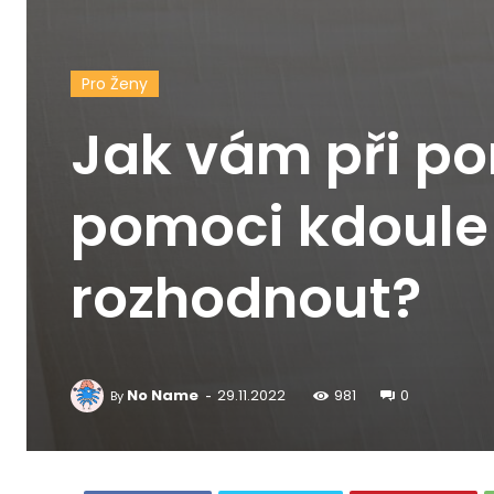
Pro Ženy
Jak vám při p
pomoci kdoule 
rozhodnout?
-
No Name
29.11.2022
981
0
By