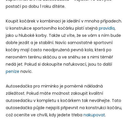
postačí po dobu 1 roku dítěte.
Koupit kočárek v kombinaci je ideální v mnoha případech.
U konstrukce sportovního kočárku platí stejná
pravidla
,
jako u hluboké korby. Takže už víte, že se vám s ním bude
dobře jezdit a je stabilní. Navíc samostatné sportovní
kočáry mají často neodpružená pevná kola, která po
nerovném terénu skáčou a ve sněhu se s nimi téměř
nedá jet. Pokud si dokoupíte nafukovací, jsou to další
peníze
navíc.
Autosedačka pro miminko je poměrně nákladná
záležitost. Pokud máte možnost zakoupit kvalitní
autosedačku v kompletu s kočárkem tak neváhejte. Tato
autosedačka půjde nejspíš připevnit na konstrukci kočáru,
což oceníte ve chvíli, kdy jedete třeba
nakupovat
.