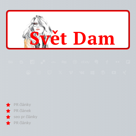
Svět
Dam
PR články
PR článek
seo pr články
PR články