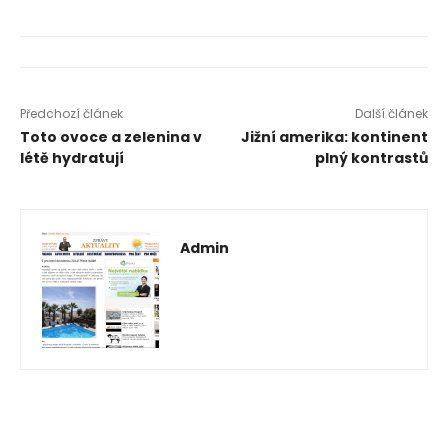
Předchozí článek
Další článek
Toto ovoce a zelenina v
Jižní amerika: kontinent
létě hydratují
plný kontrastů
Admin