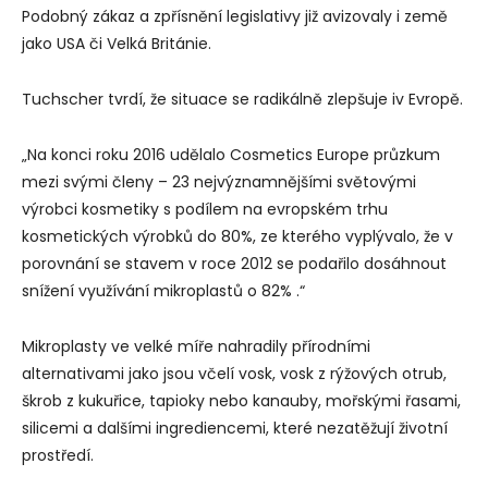
Podobný zákaz a zpřísnění legislativy již avizovaly i země
jako USA či Velká Británie.
Tuchscher tvrdí, že situace se radikálně zlepšuje iv Evropě.
„Na konci roku 2016 udělalo Cosmetics Europe průzkum
mezi svými členy – 23 nejvýznamnějšími světovými
výrobci kosmetiky s podílem na evropském trhu
kosmetických výrobků do 80%, ze kterého vyplývalo, že v
porovnání se stavem v roce 2012 se podařilo dosáhnout
snížení využívání mikroplastů o 82% .“
Mikroplasty ve velké míře nahradily přírodními
alternativami jako jsou včelí vosk, vosk z rýžových otrub,
škrob z kukuřice, tapioky nebo kanauby, mořskými řasami,
silicemi a dalšími ingrediencemi, které nezatěžují životní
prostředí.