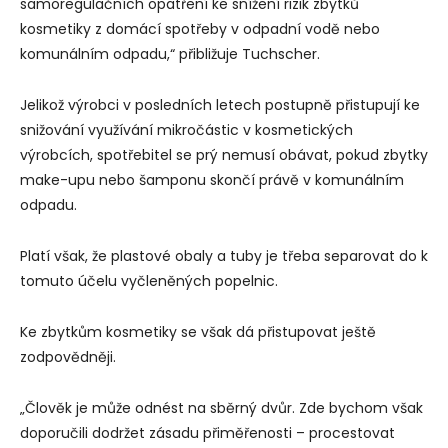
samoregulačních opatření ke snížení rizik zbytků
kosmetiky z domácí spotřeby v odpadní vodě nebo
komunálním odpadu,“ přibližuje Tuchscher.
Jelikož výrobci v posledních letech postupně přistupují ke
snižování využívání mikročástic v kosmetických
výrobcích, spotřebitel se prý nemusí obávat, pokud zbytky
make-upu nebo šamponu skončí právě v komunálním
odpadu.
Platí však, že plastové obaly a tuby je třeba separovat do k
tomuto účelu vyčleněných popelnic.
Ke zbytkům kosmetiky se však dá přistupovat ještě
zodpovědněji.
„Člověk je může odnést na sběrný dvůr. Zde bychom však
doporučili dodržet zásadu přiměřenosti – procestovat