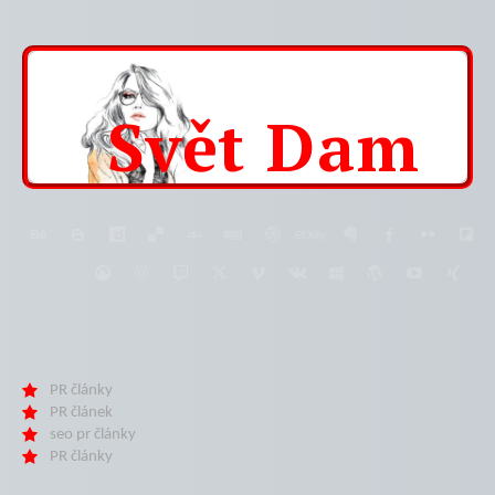
Svět
Dam
PR články
PR článek
seo pr články
PR články