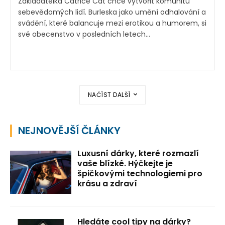
Zakladatelka Catrice Cat chce vytvořit komunitu
sebevědomých lidí. Burleska jako umění odhalování a
svádění, které balancuje mezi erotikou a humorem, si
své obecenstvo v posledních letech...
NAČÍST DALŠÍ
NEJNOVĚJŠÍ ČLÁNKY
Luxusní dárky, které rozmazlí
vaše blízké. Hýčkejte je
špičkovými technologiemi pro
krásu a zdraví
Hledáte cool tipy na dárky?