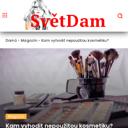
Svět
Dam
Domů
Magazín
Kam vyhodit nepoužitou kosmetiku?
Magazín
Kam vyhodit nepoužitou kosmetiku?