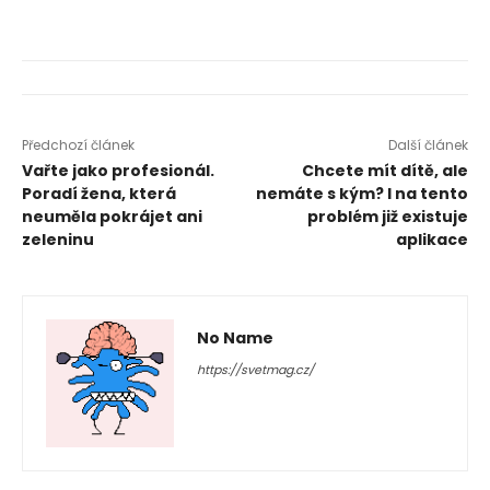
Předchozí článek
Další článek
Vařte jako profesionál.
Chcete mít dítě, ale
Poradí žena, která
nemáte s kým? I na tento
neuměla pokrájet ani
problém již existuje
zeleninu
aplikace
No Name
https://svetmag.cz/