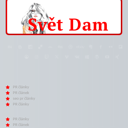
Svět
Dam
PR články
PR článek
seo pr články
PR články
PR články
PR článek