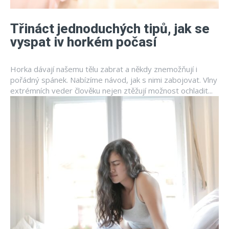
Třináct jednoduchých tipů, jak se
vyspat iv horkém počasí
Horka dávají našemu tělu zabrat a někdy znemožňují i ​​
pořádný spánek. Nabízíme návod, jak s nimi zabojovat. Vlny
extrémních veder člověku nejen ztěžují možnost ochladit...