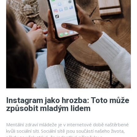
Instagram jako hrozba: Toto může
způsobit mladým lidem
Mentální zdraví mládeže je v internetové době naštěrbené
kvůli sociální síti. Sociální sítě jsou součástí našeho života,