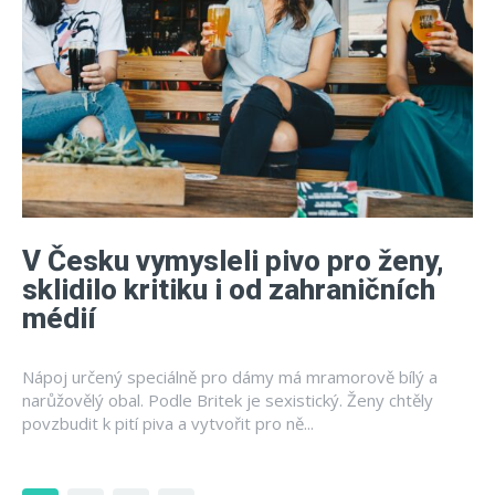
V Česku vymysleli pivo pro ženy,
sklidilo kritiku i od zahraničních
médií
Nápoj určený speciálně pro dámy má mramorově bílý a
narůžovělý obal. Podle Britek je sexistický. Ženy chtěly
povzbudit k pití piva a vytvořit pro ně...