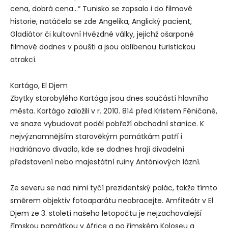
cena, dobrá cena…“ Tunisko se zapsalo i do filmové
historie, natáčela se zde Angelika, Anglický pacient,
Gladiátor či kultovní Hvězdné války, jejichž ošarpané
filmové dodnes v poušti a jsou oblíbenou turistickou
atrakcí.
Kartágo, El Djem
Zbytky starobylého Kartága jsou dnes součástí hlavního
města. Kartágo založili v r. 2010. 814 před Kristem Féničané,
ve snaze vybudovat podél pobřeží obchodní stanice. K
nejvýznamnějším starověkým památkám patří i
Hadriánovo divadlo, kde se dodnes hrají divadelní
představení nebo majestátní ruiny Antóniových lázní.
Ze severu se nad nimi tyčí prezidentský palác, takže tímto
směrem objektiv fotoaparátu neobracejte. Amfiteátr v El
Djem ze 3. století našeho letopočtu je nejzachovalejší
římskou památkou v Africe a po římském Koloseu a