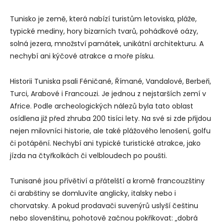
Tunisko je země, která nabízí turistům letoviska, pláže,
typické mediny, hory bizarních tvarů, pohádkové oázy,
solná jezera, množství památek, unikátní architekturu. A
nechybí ani kýčové atrakce a moře písku.
Historii Tuniska psali Féničané, Římané, Vandalové, Berbeři,
Turci, Arabové i Francouzi. Je jednou z nejstarších zemí v
Africe. Podle archeologických nálezů byla tato oblast
osídlena již před zhruba 200 tisíci lety. Na své si zde přijdou
nejen milovníci historie, ale také plážového lenošení, golfu
či potápění. Nechybí ani typické turistické atrakce, jako
jízda na čtyřkolkách či velbloudech po poušti.
Tunisané jsou přívětiví a přátelští a kromě francouzštiny
či arabštiny se domluvíte anglicky, italsky nebo i
chorvatsky. A pokud prodavači suvenýrů uslyší češtinu
nebo slovenštinu, pohotově začnou pokřikovat: „dobrá