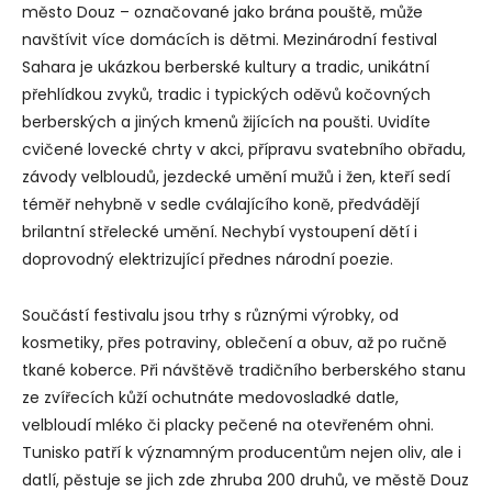
město Douz – označované jako brána pouště, může
navštívit více domácích is dětmi. Mezinárodní festival
Sahara je ukázkou berberské kultury a tradic, unikátní
přehlídkou zvyků, tradic i typických oděvů kočovných
berberských a jiných kmenů žijících na poušti. Uvidíte
cvičené lovecké chrty v akci, přípravu svatebního obřadu,
závody velbloudů, jezdecké umění mužů i žen, kteří sedí
téměř nehybně v sedle cválajícího koně, předvádějí
brilantní střelecké umění. Nechybí vystoupení dětí i
doprovodný elektrizující přednes národní poezie.
Součástí festivalu jsou trhy s různými výrobky, od
kosmetiky, přes potraviny, oblečení a obuv, až po ručně
tkané koberce. Při návštěvě tradičního berberského stanu
ze zvířecích kůží ochutnáte medovosladké datle,
velbloudí mléko či placky pečené na otevřeném ohni.
Tunisko patří k významným producentům nejen oliv, ale i
datlí, pěstuje se jich zde zhruba 200 druhů, ve městě Douz