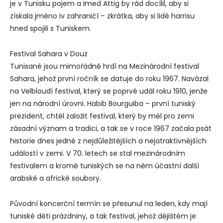
je v Tunisku pojem a Imed Attig by rád docílil, aby si
získala jméno iv zahraničí – zkrátka, aby si lidé harrisu
hned spojili s Tuniskem.
Festival Sahara v Douz
Tunisané jsou mimořádně hrdí na Mezinárodní festival
Sahara, jehož první ročník se datuje do roku 1967. Navázal
na Velbloudí festival, který se poprvé udál roku 1910, jenže
jen na národní úrovni. Habib Bourguiba – první tuniský
prezident, chtěl založit festival, který by měl pro zemi
zásadní význam a tradici, a tak se v roce 1967 začala psát
historie dnes jedné z nejdůležitějších a nejatraktivnějších
událostí v zemi. V 70. letech se stal mezinárodním
festivalem a kromě tuniských se na něm účastní další
arabské a africké soubory.
Původní koncerční termín se přesunul na leden, kdy mají
tuniské děti prázdniny, a tak festival, jehož dějištěm je