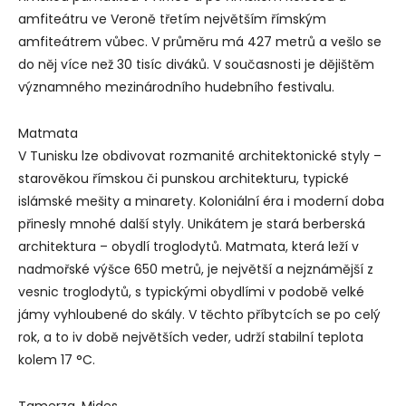
amfiteátru ve Veroně třetím největším římským
amfiteátrem vůbec. V průměru má 427 metrů a vešlo se
do něj více než 30 tisíc diváků. V současnosti je dějištěm
významného mezinárodního hudebního festivalu.
Matmata
V Tunisku lze obdivovat rozmanité architektonické styly –
starověkou římskou či punskou architekturu, typické
islámské mešity a minarety. Koloniální éra i moderní doba
přinesly mnohé další styly. Unikátem je stará berberská
architektura – obydlí troglodytů. Matmata, která leží v
nadmořské výšce 650 metrů, je největší a nejznámější z
vesnic troglodytů, s typickými obydlími v podobě velké
jámy vyhloubené do skály. V těchto příbytcích se po celý
rok, a to iv době největších veder, udrží stabilní teplota
kolem 17 °C.