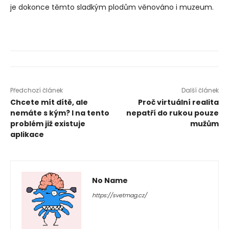
je dokonce těmto sladkým plodům věnováno i muzeum.
Předchozí článek
Další článek
Chcete mít dítě, ale
Proč virtuální realita
nemáte s kým? I na tento
nepatří do rukou pouze
problém již existuje
mužům
aplikace
No Name
https://svetmag.cz/