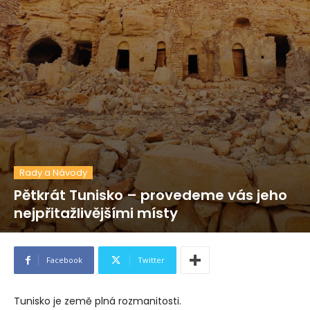
Rady a Návody
Pětkrát Tunisko – provedeme vás jeho
nejpřitažlivějšími místy
Facebook
Twitter
Tunisko je země plná rozmanitosti.