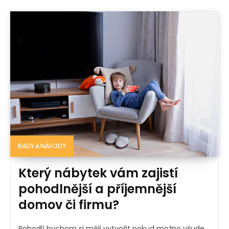
RADY A NÁVODY
Který nábytek vám zajistí
pohodlnější a příjemnější
domov či firmu?
Pohodlí bychom si měli vytvořit pokud možno všude,