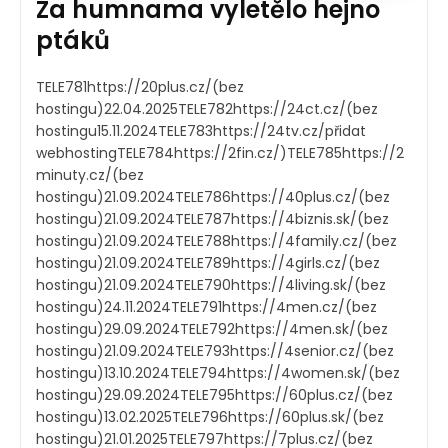
Za humnama vyletělo hejno
ptáků
TELE781https://20plus.cz/(bez
hostingu)22.04.2025TELE782https://24ct.cz/(bez
hostingu15.11.2024TELE783https://24tv.cz/přidat
webhostingTELE784https://2fin.cz/)TELE785https://2
minuty.cz/(bez
hostingu)21.09.2024TELE786https://40plus.cz/(bez
hostingu)21.09.2024TELE787https://4biznis.sk/(bez
hostingu)21.09.2024TELE788https://4family.cz/(bez
hostingu)21.09.2024TELE789https://4girls.cz/(bez
hostingu)21.09.2024TELE790https://4living.sk/(bez
hostingu)24.11.2024TELE791https://4men.cz/(bez
hostingu)29.09.2024TELE792https://4men.sk/(bez
hostingu)21.09.2024TELE793https://4senior.cz/(bez
hostingu)13.10.2024TELE794https://4women.sk/(bez
hostingu)29.09.2024TELE795https://60plus.cz/(bez
hostingu)13.02.2025TELE796https://60plus.sk/(bez
hostingu)21.01.2025TELE797https://7plus.cz/(bez