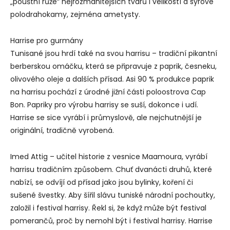
„pouštní růže“ nejrozmanitějších tvarů i velikostí a syrové
polodrahokamy, zejména ametysty.
Harrise pro gurmány
Tunisané jsou hrdí také na svou harrisu – tradiční pikantní
berberskou omáčku, která se připravuje z paprik, česneku,
olivového oleje a dalších přísad. Asi 90 % produkce paprik
na harrisu pochází z úrodné jižní části poloostrova Cap
Bon. Papriky pro výrobu harrisy se suší, dokonce i udí.
Harrise se sice vyrábí i průmyslově, ale nejchutnější je
originální, tradičně vyrobená.
Imed Attig – učitel historie z vesnice Maamoura, vyrábí
harrisu tradičním způsobem. Chuť dvanácti druhů, které
nabízí, se odvíjí od přísad jako jsou bylinky, koření či
sušené švestky. Aby šířil slávu tuniské národní pochoutky,
založil i festival harrisy. Řekl si, že když může být festival
pomerančů, proč by nemohl být i festival harrisy. Harrise