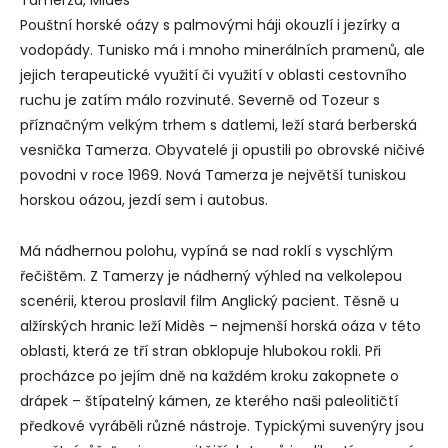
Tamerza, Mides
Pouštní horské oázy s palmovými háji okouzlí i jezírky a
vodopády. Tunisko má i mnoho minerálních pramenů, ale
jejich terapeutické využití či využití v oblasti cestovního
ruchu je zatím málo rozvinuté. Severně od Tozeur s
příznačným velkým trhem s datlemi, leží stará berberská
vesnička Tamerza. Obyvatelé ji opustili po obrovské ničivé
povodni v roce 1969. Nová Tamerza je největší tuniskou
horskou oázou, jezdí sem i autobus.
Má nádhernou polohu, vypíná se nad roklí s vyschlým
řečištěm. Z Tamerzy je nádherný výhled na velkolepou
scenérii, kterou proslavil film Anglický pacient. Těsně u
alžírských hranic leží Midès – nejmenší horská oáza v této
oblasti, která ze tří stran obklopuje hlubokou rokli. Při
procházce po jejím dně na každém kroku zakopnete o
drápek – štípatelný kámen, ze kterého naši paleolitičtí
předkové vyráběli různé nástroje. Typickými suvenýry jsou